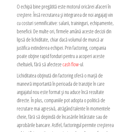
O echipă bine pregătită este motorul oricărei afaceri în
creștere. Însă recrutarea și integrarea de noi angajați vin
cu costuri semnificative: salarii, traininguri, echipamente,
beneficii. De multe ori, firmele amână aceste decizii din
lipsă de lichiditate, chiar dacă volumul de muncă ar
justifica extinderea echipei. Prin factoring, compania
poate obține rapid fonduri pentru a acoperi aceste
cheltuieli, fără să afecteze
cash flow
-ul.
Lichiditatea obținută din factoring oferă o marjă de
manevră importantă în perioada de tranziție în care
angajatul nou este format și nu aduce încă rezultate
directe. În plus, companiile pot adopta o politică de
recrutare mai agresivă, atrăgând talente în momentele
cheie, fără să depindă de încasările întârziate sau de
aprobările bancare. Astfel, factoringul permite creșterea