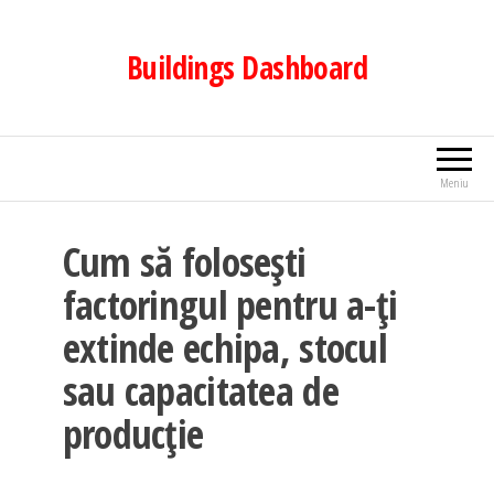
Sari
la
Buildings Dashboard
conținut
Meniu
Cum să folosești
factoringul pentru a-ți
extinde echipa, stocul
sau capacitatea de
producție