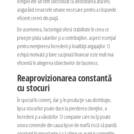
echipei într-un ritm sincronizat cu dezvoltarea afacerii,
asigurând resursele umane necesare pentru a răspunde
eficient cererii din piață.
De asemenea, factoringul oferă stabilitate în ceea ce
privește plata salariilor și a contribuțiilor, aspect esențial
pentru menținerea încrederii și loialității angajaților. O
echipă motivată și bine susținută financiar este mult mai
eficientă în atingerea obiectivelor de business.
Reaprovizionarea constantă
cu stocuri
În special în comerț, dar și în producție sau distribuție,
lipsa stocurilor poate duce la pierderea clienților, a
încrederii și a vânzărilor. O companie care nu își poate
onora comenzile din cauza lipsei de marfă riscă să piardă
oportunități importante și să ofere un avantaj competitiv