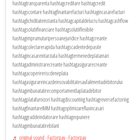
hashtagtransparenta hashtagcreditare hashtagcredit
hashtagscontare hashtagfinantarefacturi hashtagincasarefacturi
hashtaglichiditateinstanta hashtagcapitaldelucru hashtagcashflow
hashtagsolutiifinanciare hashtagsolutiiflexibile
hashtagimprumuturipersoanejuridice hashtagcreante
hashtagcolectarerapida hashtagscadentedepasite
hashtagincasareintarziata hashtagtermenedeplatamari
hashtagadministrarecreante hashtagasigurarecreante
hashtagacoperireriscdeneplata
hashtagasigurareincazdeinsovabilitatesaufalimentadebitorului
hashtagimbunatatirecomportamentlaplatadebitor
hashtagplatafurnizori hashtagdiscounting hashtagreversefactoring
hashtagfinantareIMM hashtagoptimizarefluxincasari
hashtaggraddeindatorare hashtagexpunere
hashtagimbunatatirebilant
♬ original sound - Factorpay - Factorpay