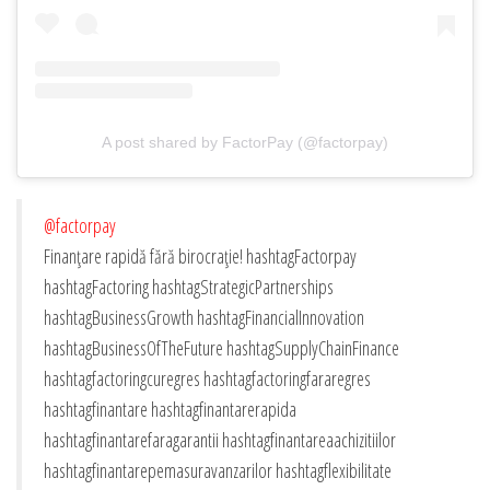
A post shared by FactorPay (@factorpay)
@factorpay
Finanțare rapidă fără birocrație! hashtagFactorpay
hashtagFactoring hashtagStrategicPartnerships
hashtagBusinessGrowth hashtagFinancialInnovation
hashtagBusinessOfTheFuture hashtagSupplyChainFinance
hashtagfactoringcuregres hashtagfactoringfararegres
hashtagfinantare hashtagfinantarerapida
hashtagfinantarefaragarantii hashtagfinantareaachizitiilor
hashtagfinantarepemasuravanzarilor hashtagflexibilitate